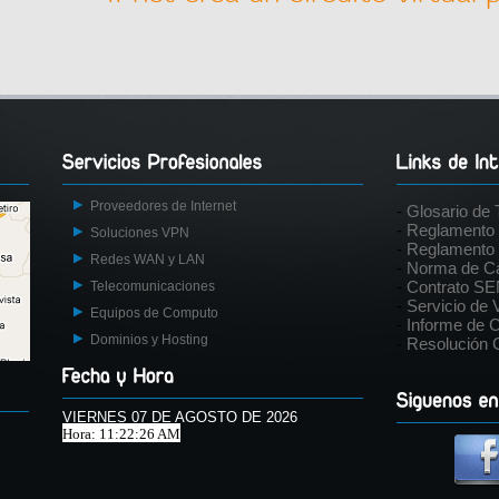
Proveedores de Internet
-
Glosario de 
-
Reglamento S
Soluciones VPN
-
Reglamento
Redes WAN y LAN
-
Norma de Ca
-
Contrato S
Telecomunicaciones
-
Servicio de
Equipos de Computo
-
Informe de C
Dominios y Hosting
-
Resolución
VIERNES 07 DE AGOSTO DE 2026
Hora: 11:22:26 AM