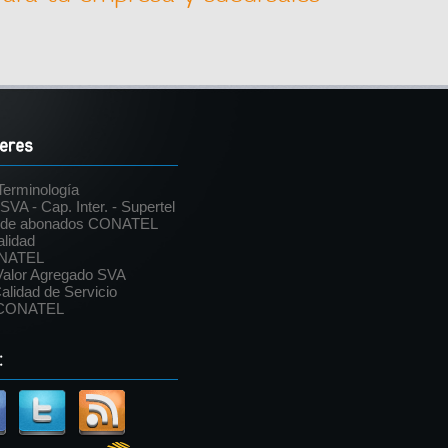
Terminología
VA - Cap. Inter. - Supertel
 de abonados CONATEL
lidad
ENATEL
 Valor Agregado SVA
alidad de Servicio
 CONATEL