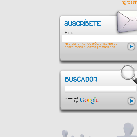
ingresar
E-mail
*Ingrese un correo eléctronico donde
desea recibir nuestras promociones...