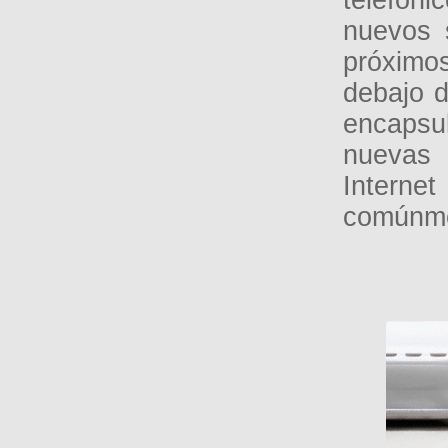
nuevos 
próximo
debajo d
encapsu
nuevas 
Interne
comúnmen