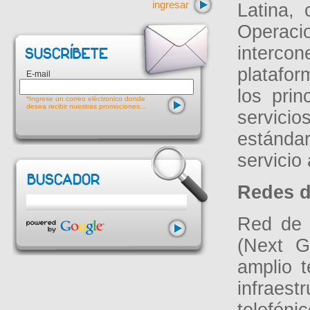
ingresar
Latina,
Operac
interco
platafor
E-mail
los pri
*Ingrese un correo eléctronico donde
desea recibir nuestras promociones...
servici
estánda
servicio 
Redes d
Red de 
(Next G
amplio t
infraes
telefóni