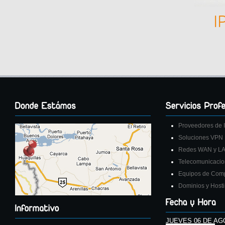
I
Proveedores de I
Soluciones VPN
Redes WAN y L
Telecomunicaci
Equipos de Com
Dominios y Host
JUEVES 06 DE AG