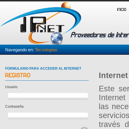
Navegando en:
Tecnologías
FORMULARIO PARA ACCEDER AL INTERNET
Interne
Este se
Usuario
Internet
las nec
Contraseña
servici
través 