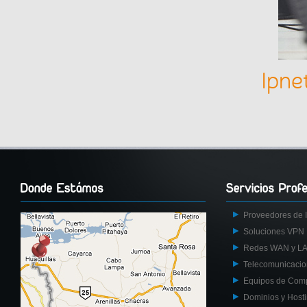
Ipne
Proveedores de I
Soluciones VPN
Redes WAN y L
Telecomunicaci
Equipos de Com
Dominios y Host