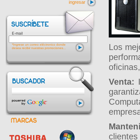
ingresar
E-mail
Los mejo
*Ingrese un correo eléctronico donde
desea recibir nuestras promociones...
perfor
oficinas
Venta:
I
garant
Comput
empresas
Manten
cliente