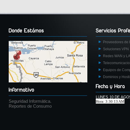
Proveedores de I
Soluciones VPN
Redes WAN y L
Telecomunicaci
Equipos de Com
Dominios y Host
LUNES 10 DE AGO
Seguridad Informática.
Hora: 3:30:13 AM
Reportes de Consumo